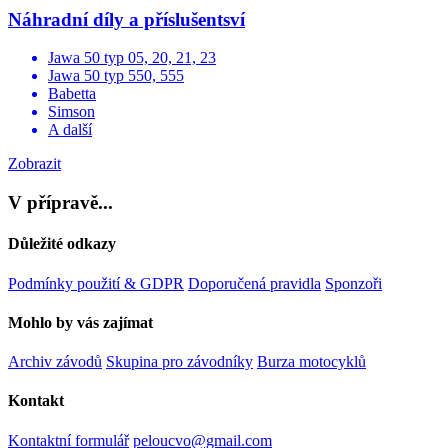
Náhradní díly a příslušentsví
Jawa 50 typ 05, 20, 21, 23
Jawa 50 typ 550, 555
Babetta
Simson
A další
Zobrazit
V přípravě...
Důležité odkazy
Podmínky použití & GDPR
Doporučená pravidla
Sponzoři
Mohlo by vás zajímat
Archiv závodů
Skupina pro závodníky
Burza motocyklů
Kontakt
Kontaktní formulář
peloucvo@gmail.com