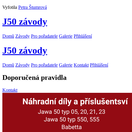
Vyfotila
Petra Štumrová
J50 závody
Domů
Závody
Pro pořadatele
Galerie
Přihlášení
J50 závody
Domů
Závody
Pro pořadatele
Galerie
Kontakt
Přihlášení
Doporučená pravidla
Kontakt