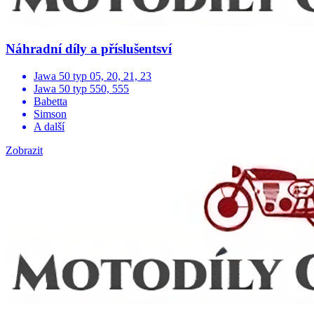
Náhradní díly a příslušentsví
Jawa 50 typ 05, 20, 21, 23
Jawa 50 typ 550, 555
Babetta
Simson
A další
Zobrazit